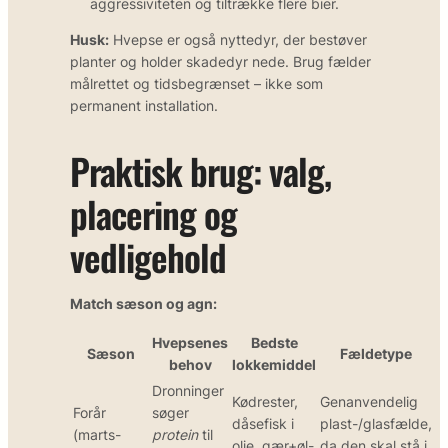
aggressiviteten og tiltrække flere bier.
Husk:
Hvepse er også nyttedyr, der bestøver
planter og holder skadedyr nede. Brug fælder
målrettet og tidsbegrænset – ikke som
permanent installation.
Praktisk brug: valg,
placering og
vedligehold
Match sæson og agn:
Hvepsenes
Bedste
Sæson
Fældetype
behov
lokkemiddel
Dronninger
Kødrester,
Genanvendelig
Forår
søger
dåsefisk i
plast-/glasfælde,
(marts-
protein
til
olie, gær+øl-
da den skal stå i