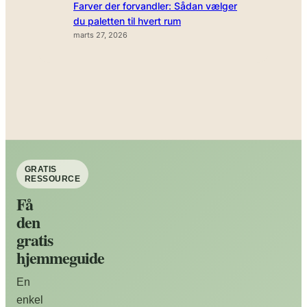
Farver der forvandler: Sådan vælger
du paletten til hvert rum
marts 27, 2026
GRATIS
RESSOURCE
Få
den
gratis
hjemmeguide
En
enkel