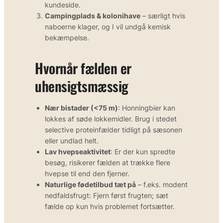
kundeside.
Campingplads & kolonihave
– særligt hvis
naboerne klager, og I vil undgå kemisk
bekæmpelse.
Hvornår fælden er
uhensigtsmæssig
Nær bistader (<75 m)
: Honningbier kan
lokkes af søde lokkemidler. Brug i stedet
selective proteinfælder tidligt på sæsonen
eller undlad helt.
Lav hvepseaktivitet
: Er der kun spredte
besøg, risikerer fælden at trække flere
hvepse til end den fjerner.
Naturlige fødetilbud tæt på
– f.eks. modent
nedfaldsfrugt: Fjern først frugten; sæt
fælde op kun hvis problemet fortsætter.