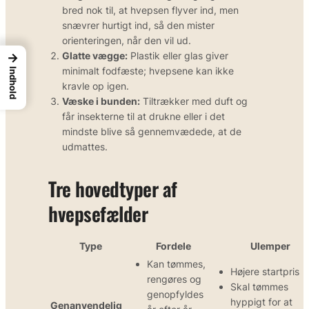
bred nok til, at hvepsen flyver ind, men
snævrer hurtigt ind, så den mister
orienteringen, når den vil ud.
Glatte vægge:
Plastik eller glas giver
→
minimalt fodfæste; hvepsene kan ikke
Indhold
kravle op igen.
Væske i bunden:
Tiltrækker med duft og
får insekterne til at drukne eller i det
mindste blive så gennemvædede, at de
udmattes.
Tre hovedtyper af
hvepsefælder
Type
Fordele
Ulemper
Kan tømmes,
Højere startpris
rengøres og
Skal tømmes
genopfyldes
hyppigt for at
Genanvendelig