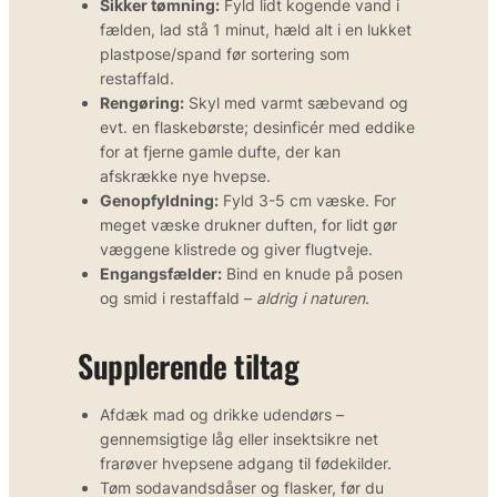
Sikker tømning:
Fyld lidt kogende vand i
fælden, lad stå 1 minut, hæld alt i en lukket
plastpose/spand før sortering som
restaffald.
Rengøring:
Skyl med varmt sæbevand og
evt. en flaske­børste; desinficér med eddike
for at fjerne gamle dufte, der kan
afskrække nye hvepse.
Genopfyldning:
Fyld 3-5 cm væske. For
meget væske drukner duften, for lidt gør
væggene klistrede og giver flugtveje.
Engangsfælder:
Bind en knude på posen
og smid i restaffald –
aldrig i naturen
.
Supplerende tiltag
Afdæk mad og drikke udendørs –
gennemsigtige låg eller insektsikre net
frarøver hvepsene adgang til fødekilder.
Tøm sodavandsdåser og flasker, før du