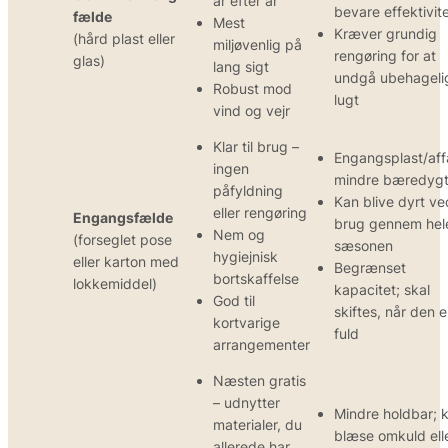
år efter år
bevare effektivit
fælde
Mest
Kræver grundig
(hård plast eller
miljøvenlig på
rengøring for at
glas)
lang sigt
undgå ubehageli
Robust mod
lugt
vind og vejr
Klar til brug –
Engangsplast/aff
ingen
mindre bæredygt
påfyldning
Kan blive dyrt ve
eller rengøring
Engangsfælde
brug gennem hel
Nem og
(forseglet pose
sæsonen
hygiejnisk
eller karton med
Begrænset
bortskaffelse
lokkemiddel)
kapacitet; skal
God til
skiftes, når den e
kortvarige
fuld
arrangementer
Næsten gratis
– udnytter
Mindre holdbar; 
materialer, du
blæse omkuld ell
allerede har