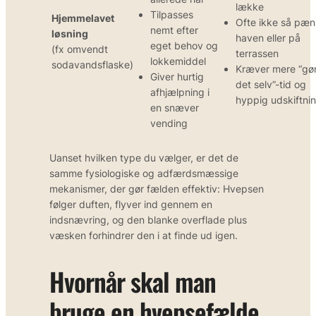
lække
Tilpasses
Hjemmelavet
Ofte ikke så pæn 
nemt efter
løsning
haven eller på
eget behov og
(fx omvendt
terrassen
lokkemiddel
sodavandsflaske)
Kræver mere “gø
Giver hurtig
det selv”-tid og
afhjælpning i
hyppig udskiftni
en snæver
vending
Uanset hvilken type du vælger, er det de
samme fysiologiske og adfærdsmæssige
mekanismer, der gør fælden effektiv: Hvepsen
følger duften, flyver ind gennem en
indsnævring, og den blanke overflade plus
væsken forhindrer den i at finde ud igen.
Hvornår skal man
bruge en hvepsefælde