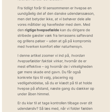
Fra tidligt forår til sensommeren er hvepse en
uundgåelig del af den danske udendørssæson,
men det betyder ikke, at vi behøver dele alle
vores måltider og havefester med dem. Med
den
rigtige hvepsefælde
kan du dirigere de
stribede gæster væk fra terrassens saftevand
og grillens pølser – uden at gå på kompromis
med hverken komfort eller naturhensyn.
I denne artikel zoomer vi ind på,
hvordan
hvepsefælder faktisk virker
, hvornår de er
mest effektive – og hvornår de i virkeligheden
gør mere skade end gavn. Du får også
konkrete tips til valg, placering og
vedligeholdelse, så du er klædt på til at holde
hvepse på afstand, næste gang du dækker op
under åben himmel.
Er du klar til at tage kontrollen tilbage over dit
udendørsliv? Så læs med, når vi folder fælden