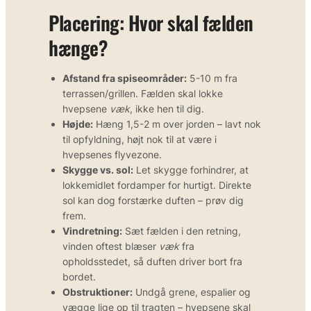
Placering: Hvor skal fælden
hænge?
Afstand fra spiseområder:
5-10 m fra
terrassen/grillen. Fælden skal lokke
hvepsene
væk
, ikke hen til dig.
Højde:
Hæng 1,5-2 m over jorden – lavt nok
til opfyldning, højt nok til at være i
hvepsenes flyvezone.
Skygge vs. sol:
Let skygge forhindrer, at
lokkemidlet fordamper for hurtigt. Direkte
sol kan dog forstærke duften – prøv dig
frem.
Vindretning:
Sæt fælden i den retning,
vinden oftest blæser
væk
fra
opholdsstedet, så duften driver bort fra
bordet.
Obstruktioner:
Undgå grene, espalier og
vægge lige op til tragten – hvepsene skal