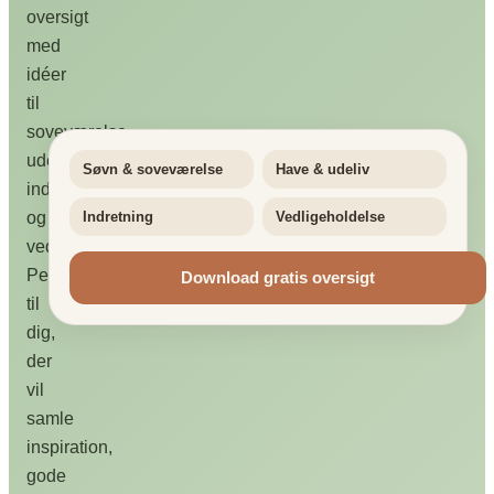
oversigt
med
idéer
til
soveværelse,
uderum,
Søvn & soveværelse
Have & udeliv
indretning
og
Indretning
Vedligeholdelse
vedligeholdelse.
Perfekt
Download gratis oversigt
til
dig,
der
vil
samle
inspiration,
gode