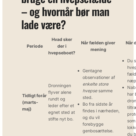
– og hvornår bør man
lade være?
Hvad sker
Når fælden giver
Når 
Periode
der i
mening
hvepseboet?
Du s
hve
Gentagne
fæld
observationer af
næp
enkelte store
Dronningen
Nab
hvepse
samme
flyver alene
har 
Tidligt forår
sted.
rundt og
dron
(marts-
Bo fra sidste år
leder efter et
tilt
maj)
findes i nærheden,
egnet sted at
prot
og du vil
stifte nyt bo.
som
forebygge
lok
genbosættelse.
du b