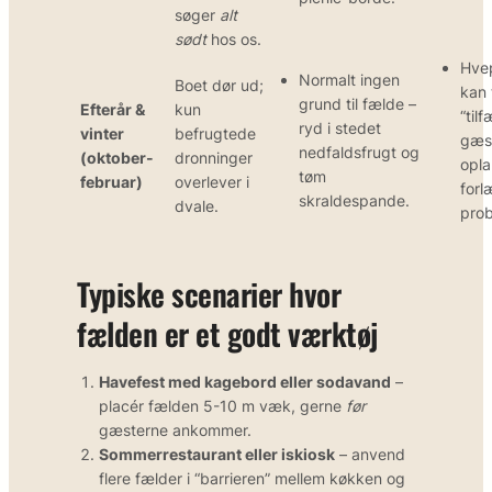
søger
alt
sødt
hos os.
Hve
Normalt ingen
Boet dør ud;
kan 
grund til fælde –
Efterår &
kun
“til
ryd i stedet
vinter
befrugtede
gæst
nedfaldsfrugt og
(oktober-
dronninger
opla
tøm
februar)
overlever i
for
skraldespande.
dvale.
prob
Typiske scenarier hvor
fælden er et godt værktøj
Havefest med kagebord eller sodavand
–
placér fælden 5-10 m væk, gerne
før
gæsterne ankommer.
Sommerrestaurant eller iskiosk
– anvend
flere fælder i “barrieren” mellem køkken og