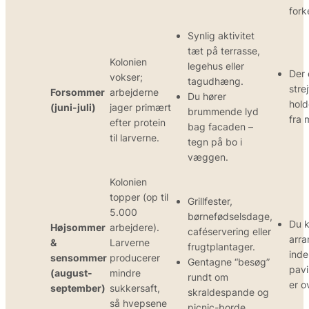
fork
Synlig aktivitet
tæt på terrasse,
Kolonien
legehus eller
Der 
vokser;
tagudhæng.
stre
Forsommer
arbejderne
Du hører
hold
(juni-juli)
jager primært
brummende lyd
fra 
efter protein
bag facaden –
til larverne.
tegn på bo i
væggen.
Kolonien
topper (op til
Grillfester,
5.000
børnefødselsdage,
Du k
Højsommer
arbejdere).
caféservering eller
arr
&
Larverne
frugtplantager.
inde
sensommer
producerer
Gentagne “besøg”
pavi
(august-
mindre
rundt om
er o
september)
sukkersaft,
skraldespande og
så hvepsene
picnic-borde.