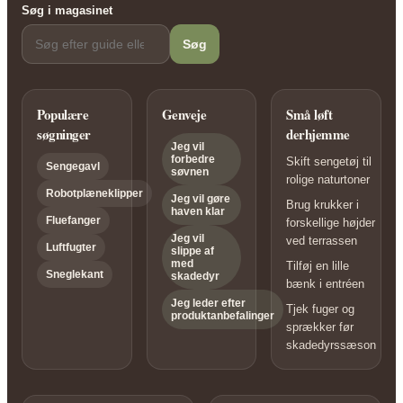
Søg i magasinet
Søg
Populære
Genveje
Små løft
søgninger
derhjemme
Jeg vil
forbedre
Skift sengetøj til
Sengegavl
søvnen
rolige naturtoner
Robotplæneklipper
Jeg vil gøre
Brug krukker i
haven klar
Fluefanger
forskellige højder
Jeg vil
ved terrassen
Luftfugter
slippe af
med
Tilføj en lille
Sneglekant
skadedyr
bænk i entréen
Jeg leder efter
Tjek fuger og
produktanbefalinger
sprækker før
skadedyrssæson