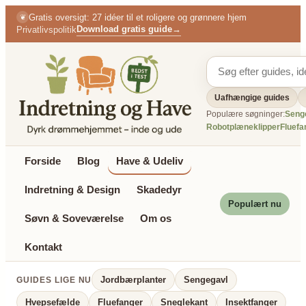
Spring
Gratis oversigt: 27 idéer til et roligere og grønnere hjem
❦
til
Download gratis guide
→
Privatlivspolitik
indhold
Uafhængige guides
Populære søgninger:
Seng
Robotplæneklipper
Fluefa
Forside
Blog
Have & Udeliv
Indretning & Design
Skadedyr
Populært nu
Søvn & Soveværelse
Om os
Kontakt
Jordbærplanter
Sengegavl
GUIDES LIGE NU
Hvepsefælde
Fluefanger
Sneglekant
Insektfanger