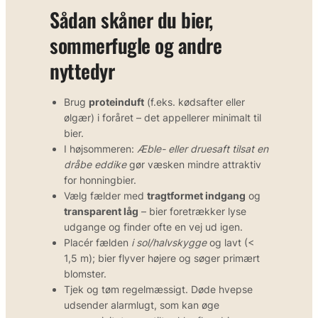
Sådan skåner du bier,
sommerfugle og andre
nyttedyr
Brug
proteinduft
(f.eks. kødsafter eller
ølgær) i foråret – det appellerer minimalt til
bier.
I højsommeren:
Æble- eller druesaft tilsat en
dråbe eddike
gør væsken mindre attraktiv
for honningbier.
Vælg fælder med
tragtformet indgang
og
transparent låg
– bier foretrækker lyse
udgange og finder ofte en vej ud igen.
Placér fælden
i sol/halvskygge
og lavt (<
1,5 m); bier flyver højere og søger primært
blomster.
Tjek og tøm regelmæssigt. Døde hvepse
udsender alarmlugt, som kan øge