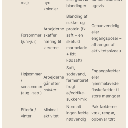
maj)
nye
blandinger
ugevis
kolonier
Blanding af
sukker og
Genanvendelig
Arbejderne
protein (fx
eller
Forsommer
skaffer
saft + en
engangsposer –
(juni-juli)
næring til
skefuld
afhænger af
larverne
marmelade
aktivitetsniveau
+ lidt
kødsaft)
Saft,
Engangsfælder
Højsommer
sodavand,
Arbejderne
eller
/
fermenteret
går efter
hjemmelavede
sensommer
frugt,
sukker
flaskefælder til
(aug.-sep.)
øl/eddike-
store mængder
sukker-mix
Normalt
Pak fælderne
Efterår /
Minimal
ingen fælde
væk, rengør,
vinter
aktivitet
nødvendig
opbevar tørt