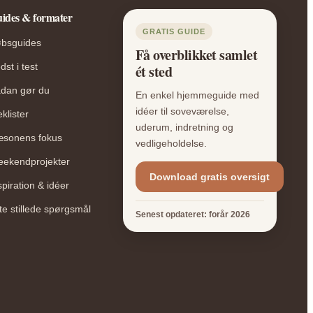
ides & formater
GRATIS GUIDE
bsguides
Få overblikket samlet
dst i test
ét sted
dan gør du
En enkel hjemmeguide med
idéer til soveværelse,
eklister
uderum, indretning og
sonens fokus
vedligeholdelse.
ekendprojekter
Download gratis oversigt
spiration & idéer
te stillede spørgsmål
Senest opdateret: forår 2026