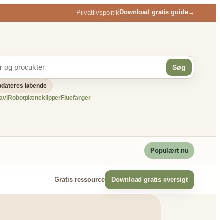
Download gratis guide
→
Privatlivspolitik
Søg
dateres løbende
avl
Robotplæneklipper
Fluefanger
Populært nu
Gratis ressource
Download gratis oversigt