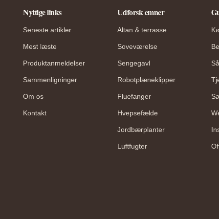
Nyttige links
Udforsk emner
Gu
Seneste artikler
Altan & terrasse
Kø
Mest læste
Soveværelse
Be
Produktanmeldelser
Sengegavl
Så
Sammenligninger
Robotplæneklipper
Tj
Om os
Fluefanger
Sæ
Kontakt
Hvepsefælde
We
Jordbærplanter
In
Luftfugter
Of