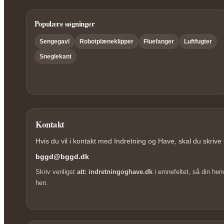
Populære søgninger
Sengegavl
Robotplæneklipper
Fluefanger
Luftfugter
Sneglekant
Kontakt
Hvis du vil i kontakt med Indretning og Have, skal du skrive t
bggd@bggd.dk
Skriv venligst
att: indretningoghave.dk
i emnefeltet, så din hen
hen.