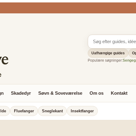
Uafhængige guides
Op
Populære søgninger:
Sengeg
gn
Skadedyr
Søvn & Soveværelse
Om os
Kontakt
lde
Fluefanger
Sneglekant
Insektfanger