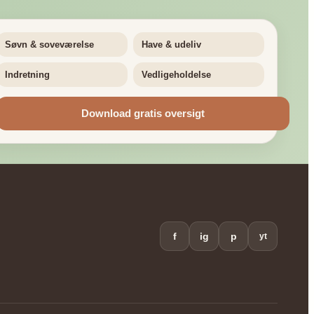
Søvn & soveværelse
Have & udeliv
Indretning
Vedligeholdelse
Download gratis oversigt
f
ig
p
yt