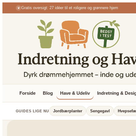
Spring
Gratis oversigt: 27 idéer til et roligere og grønnere hjem
❦
til
indhold
Forside
Blog
Have & Udeliv
Indretning & Desi
Jordbærplanter
Sengegavl
Hvepsefæ
GUIDES LIGE NU